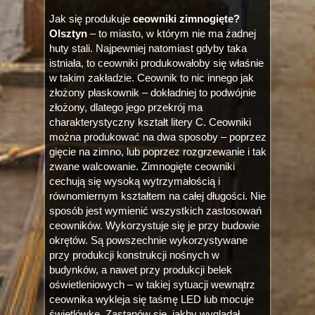
Jak się produkuje
ceowniki zimnogięte?
Olsztyn
– to miasto, w którym nie ma żadnej
huty stali. Najpewniej natomiast gdyby taka
istniała, to ceowniki produkowałoby się właśnie
w takim zakładzie. Ceownik to nic innego jak
złożony płaskownik – dokładniej to podwójnie
złożony, dlatego jego przekrój ma
charakterystyczny kształt litery C. Ceowniki
można produkować na dwa sposoby – poprzez
gięcie na zimno, lub poprzez rozgrzewanie i tak
zwane walcowanie. Zimnogięte ceowniki
cechują się wysoką wytrzymałością i
równomiernym kształtem na całej długości. Nie
sposób jest wymienić wszystkich zastosowań
ceowników. Wykorzystuje się je przy budowie
okrętów. Są powszechnie wykorzystywane
przy produkcji konstrukcji nośnych w
budynków, a nawet przy produkcji belek
oświetleniowych – w takiej sytuacji wewnątrz
ceownika wykleja się taśmę LED lub mocuje
świetlówkę. Zastanów się, jakby wyglądał