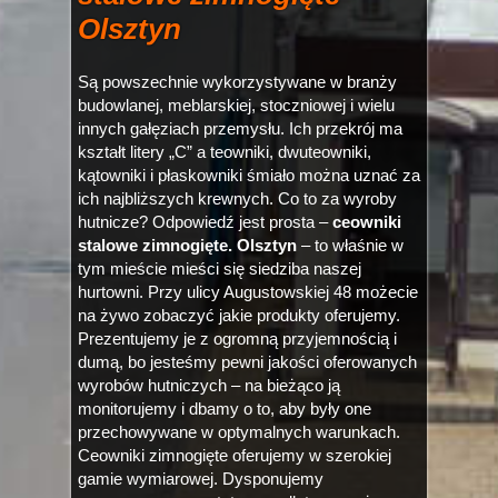
Olsztyn
Są powszechnie wykorzystywane w branży
budowlanej, meblarskiej, stoczniowej i wielu
innych gałęziach przemysłu. Ich przekrój ma
kształt litery „C” a teowniki, dwuteowniki,
kątowniki i płaskowniki śmiało można uznać za
ich najbliższych krewnych. Co to za wyroby
hutnicze? Odpowiedź jest prosta –
ceowniki
stalowe zimnogięte. Olsztyn
– to właśnie w
tym mieście mieści się siedziba naszej
hurtowni. Przy ulicy Augustowskiej 48 możecie
na żywo zobaczyć jakie produkty oferujemy.
Prezentujemy je z ogromną przyjemnością i
dumą, bo jesteśmy pewni jakości oferowanych
wyrobów hutniczych – na bieżąco ją
monitorujemy i dbamy o to, aby były one
przechowywane w optymalnych warunkach.
Ceowniki zimnogięte oferujemy w szerokiej
gamie wymiarowej. Dysponujemy