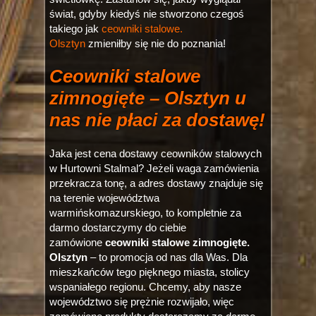
świat, gdyby kiedyś nie stworzono czegoś
takiego jak
ceowniki stalowe.
Olsztyn
zmieniłby się nie do poznania!
Ceowniki stalowe
zimnogięte – Olsztyn u
nas nie płaci za dostawę!
Jaka jest cena dostawy ceowników stalowych
w Hurtowni Stalmal? Jeżeli waga zamówienia
przekracza tonę, a adres dostawy znajduje się
na terenie województwa
warmińskomazurskiego, to kompletnie za
darmo dostarczymy do ciebie
zamówione
ceowniki stalowe zimnogięte.
Olsztyn
– to promocja od nas dla Was. Dla
mieszkańców tego pięknego miasta, stolicy
wspaniałego regionu. Chcemy, aby nasze
województwo się prężnie rozwijało, więc