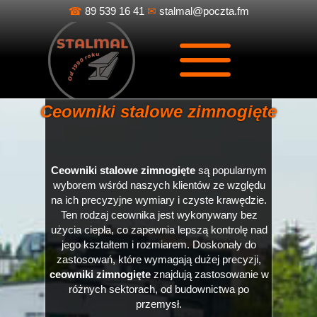
☎
89 539 16 41
✉
stalmal@poczta.fm
Ceowniki stalowe zimnogięte
Ceowniki stalowe zimnogięte
są popularnym
wyborem wśród naszych klientów ze względu
na ich precyzyjne wymiary i czyste krawędzie.
Ten rodzaj ceownika jest wykonywany bez
użycia ciepła, co zapewnia lepszą kontrolę nad
jego kształtem i rozmiarem. Doskonały do
zastosowań, które wymagają dużej precyzji,
ceowniki zimnogięte
znajdują zastosowanie w
różnych sektorach, od budownictwa po
przemysł.