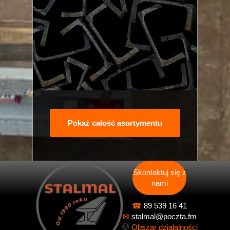
Pokaż całość asortymentu
Skontaktuj się z
nami
☎
89 539 16 41
✉
stalmal@poczta.fm
Obszar działalności