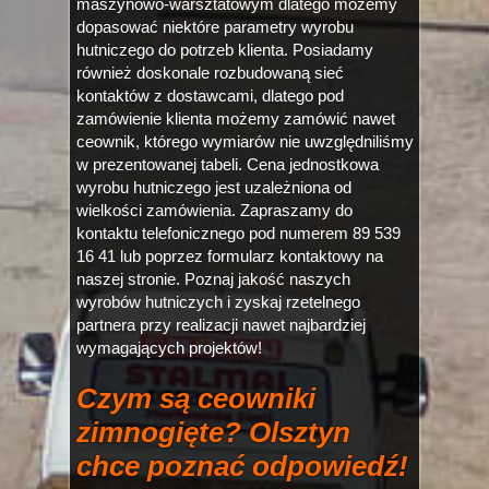
maszynowo-warsztatowym dlatego możemy
dopasować niektóre parametry wyrobu
hutniczego do potrzeb klienta. Posiadamy
również doskonale rozbudowaną sieć
kontaktów z dostawcami, dlatego pod
zamówienie klienta możemy zamówić nawet
ceownik, którego wymiarów nie uwzględniliśmy
w prezentowanej tabeli. Cena jednostkowa
wyrobu hutniczego jest uzależniona od
wielkości zamówienia. Zapraszamy do
kontaktu telefonicznego pod numerem 89 539
16 41 lub poprzez formularz kontaktowy na
naszej stronie. Poznaj jakość naszych
wyrobów hutniczych i zyskaj rzetelnego
partnera przy realizacji nawet najbardziej
wymagających projektów!
Czym są ceowniki
zimnogięte? Olsztyn
chce poznać odpowiedź!