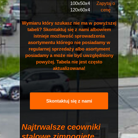
100x50x4
Zapytaj o
120x60x4
cenę
Wymiaru który szukasz nie ma w powyższej
tabeli? Skontaktuj się z nami albowiem
istnieje możliwość sprowadzenia
asortymentu którego nie posiadamy w
regularnej sprzedaży albo asortyment
posiadamy a może nie być uwzględniony
powyżej. Tabela nie jest często
aktualizowana!
Skontaktuj się z nami
Najtrwalsze ceowniki
stalowe zimnogięte