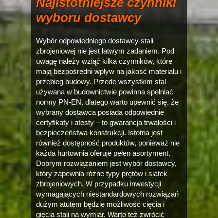
Najistotniejsze czynniki
wyboru dostawcy
Wybór odpowiedniego dostawcy stali
zbrojeniowej nie jest łatwym zadaniem. Pod
uwagę należy wziąć kilka czynników, które
mają bezpośredni wpływ na jakość materiału i
przebieg budowy. Przede wszystkim stal
używana w budownictwie powinna spełniać
normy PN-EN, dlatego warto upewnić się, że
wybrany dostawca posiada odpowiednie
certyfikaty i atesty – to gwarancja trwałości i
bezpieczeństwa konstrukcji. Istotna jest
również dostępność produktów, ponieważ nie
każda hurtownia oferuje pełen asortyment.
Dobrym rozwiązaniem jest wybór dostawcy,
który zapewnia różne typy prętów i siatek
zbrojeniowych. W przypadku inwestycji
wymagających niestandardowych rozwiązań
dużym atutem będzie możliwość cięcia i
gięcia stali na wymiar. Warto też zwrócić