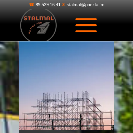
☎
89 539 16 41
✉
stalmal@poczta.fm